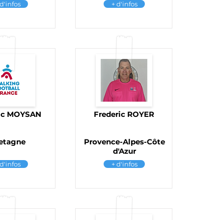
 d'infos
+ d'infos
ric MOYSAN
Frederic ROYER
etagne
Provence-Alpes-Côte
d'Azur
 d'infos
+ d'infos