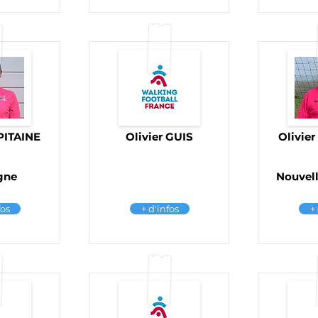
PITAINE
Olivier GUIS
Olivie
gne
Nouvell
fos
+ d'infos
+