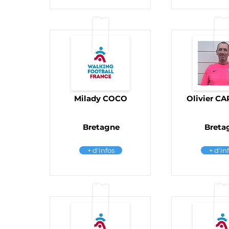
Milady COCO
Olivier CA
Bretagne
Breta
+ d'infos
+ d'in