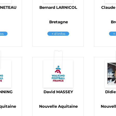
NNETEAU
Bernard LARNICOL
Claude
Bretagne
Br
fos
+ d'infos
+
ENNING
David MASSEY
Didi
quitaine
Nouvelle Aquitaine
Nouvell