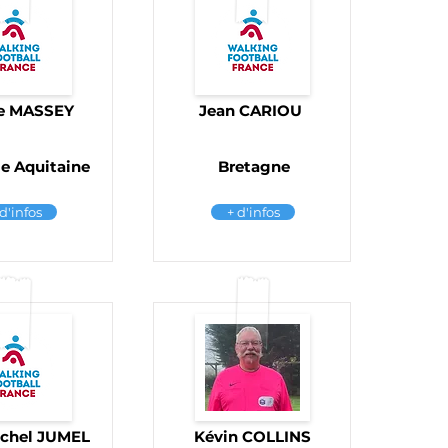
ce MASSEY
Jean CARIOU
e Aquitaine
Bretagne
 d'infos
+ d'infos
ichel JUMEL
Kévin COLLINS