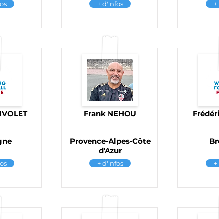
fos
+ d'infos
+
RIVOLET
Frank NEHOU
Frédé
gne
Provence-Alpes-Côte
Br
d'Azur
fos
+ d'infos
+