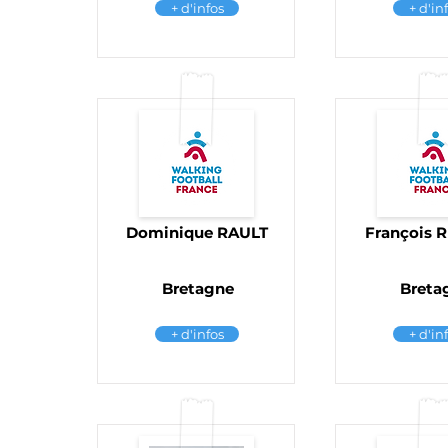
+ d'infos
+ d'in
Dominique RAULT
François 
Bretagne
Breta
+ d'infos
+ d'in