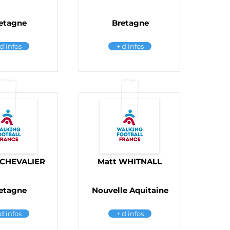
etagne
Bretagne
 d'infos
+ d'infos
 CHEVALIER
Matt WHITNALL
etagne
Nouvelle Aquitaine
 d'infos
+ d'infos