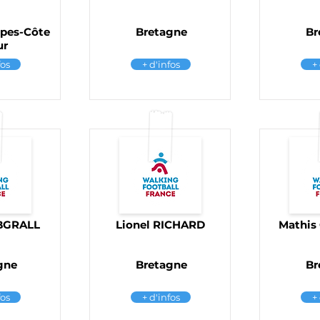
lpes-Côte
Bretagne
Br
ur
fos
+ d'infos
+
ABGRALL
Lionel RICHARD
Mathis
gne
Bretagne
Br
fos
+ d'infos
+