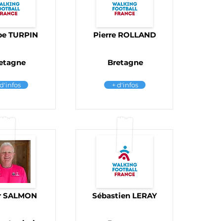
ipe TURPIN
Pierre ROLLAND
etagne
Bretagne
 d'infos
+ d'infos
r SALMON
Sébastien LERAY