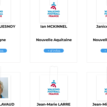
QUESNOY
Ian MCKINNEL
Jani
gne
Nouvelle Aquitaine
Nouvell
fos
+ d'infos
+
 LAVAUD
Jean-Marie LARRE
Jean-M