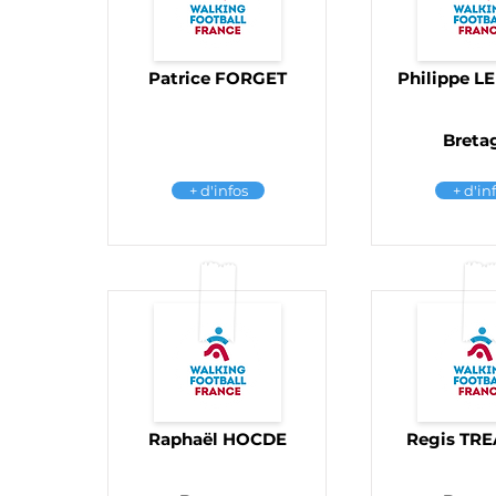
Patrice FORGET
Philippe L
Breta
+ d'infos
+ d'in
Raphaël HOCDE
Regis TR