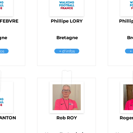
EFEBVRE
Phillipe LORY
Phill
gne
Bretagne
Br
fos
+ d'infos
+
EANTON
Rob ROY
Roge