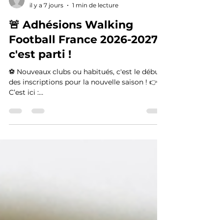
ethanlafon
il y a 7 jours
1 min de lecture
🚨 Adhésions Walking
Football France 2026-2027 :
c'est parti !
⚽ Nouveaux clubs ou habitués, c'est le début
des inscriptions pour la nouvelle saison ! 👉
C’est ici :
https://www.helloasso.com/associations/asso
ciation-francaise-de-football-en-
marchant/adhesions/adhesion-walking-
football-france-2026-2027 Une question ?
ethanlafon@walkingfootballfrance.com
#walkinfootballfrance #adhésion #premium
#saison #ag2rlamondiale