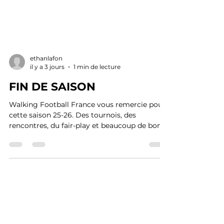
ethanlafon
il y a 3 jours
1 min de lecture
FIN DE SAISON
Walking Football France vous remercie pour
cette saison 25-26. Des tournois, des
rencontres, du fair-play et beaucoup de bons
moments partagés sur les terrains. Merci aux
clubs, aux bénévoles, aux ambassadeurs, aux
sélectionneurs et à nos partenaires pour leur
engagement. Rendez-vous dès septembre
pour la saison 26-27 ! #walkingfootballfrance
#findesaison #remerciements
#ambassadeurs #bénévoles #partenaires