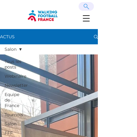
ACTUS
Salon
Tous les
posts
Webinaire
Newsletter
Equipe
de
France
Tournois
Salon
FFF