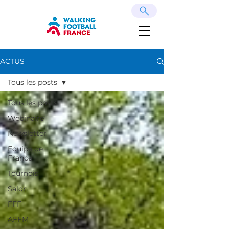
ACTUS
Tous les posts
Tous les posts
Webinaire
Newsletter
Equipe de
France
Tournois
Salon
FFF
AFFM