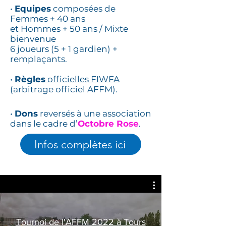
•
Equipes
composées de
Femmes + 40 ans
et Hommes + 50 ans / Mixte
bienvenue
6 joueurs (5 + 1 gardien
) +
remplaçants.
•
Règles
officielles FIWFA
(arbitrage officiel AFFM).
•
Dons
reversés à une association
dans le cadre d’
Octobre Rose
.
Infos complètes ici
Tournoi de l'AFFM 2022 à Tours