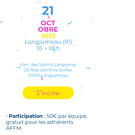
21
OCT
OBRE
2023
Longjumeau (91)
10 > 18 h
Parc des Sports Langrenay
25 Rue Léontine Sohier
91160 Longjumeau
S'incrire
•
Participation
: 50€ par équipe
,
gratuit pour les adhérents
AFFM.