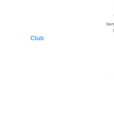
Sem
Club
walkingfootballfra
all en Marchant
Mentions légales
contact@
m