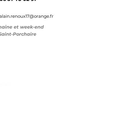
alain.renoux17@orange.fr
aine et week-end
Saint-Porchaire
nce.co